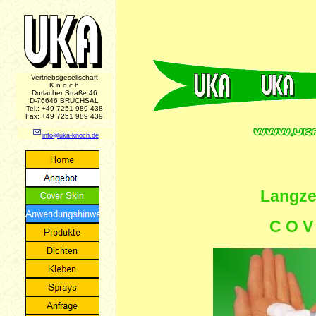
Vertriebsgesellschaft
K n o c h
Durlacher Straße 46
D-76646 BRUCHSAL
Tel.: +49 7251 989 438
Fax: +49 7251 989 439
info@uka-knoch.de
Langze
C O V